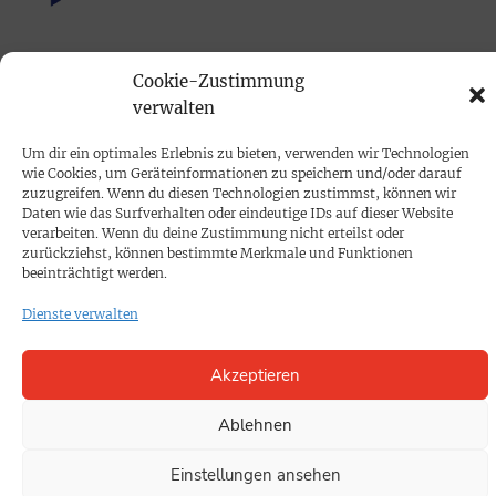
PRINTAUSGABE
Cookie-Zustimmung
Mediadaten
verwalten
Um dir ein optimales Erlebnis zu bieten, verwenden wir Technologien
PROKOMPAKT
wie Cookies, um Geräteinformationen zu speichern und/oder darauf
zuzugreifen. Wenn du diesen Technologien zustimmst, können wir
Impressum
Daten wie das Surfverhalten oder eindeutige IDs auf dieser Website
verarbeiten. Wenn du deine Zustimmung nicht erteilst oder
zurückziehst, können bestimmte Merkmale und Funktionen
SPENDEN
beeinträchtigt werden.
Datenschutz
Dienste verwalten
KONTAKT
Akzeptieren
Cookie-Richtlinie
Ablehnen
Einstellungen ansehen