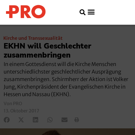
Kirche und Transsexualität
EKHN will Geschlechter
zusammenbringen
In einem Gottesdienst will die Kirche Menschen
unterschiedlichster geschlechtlicher Ausprägung
zusammenbringen. Schirmherr der Aktion ist Volker
Jung, Kirchenpräsident der Evangelischen Kirche in
Hessen und Nassau (EKHN).
Von PRO
13. Oktober 2017