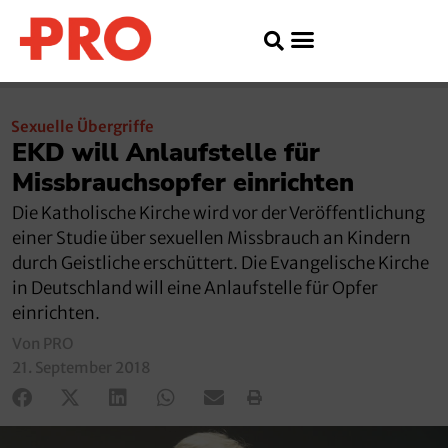
Sexuelle Übergriffe
EKD will Anlaufstelle für
Missbrauchsopfer einrichten
Die Katholische Kirche wird vor der Veröffentlichung
einer Studie über sexuellen Missbrauch an Kindern
durch Geistliche erschüttert. Die Evangelische Kirche
in Deutschland will eine Anlaufstelle für Opfer
einrichten.
Von PRO
21. September 2018