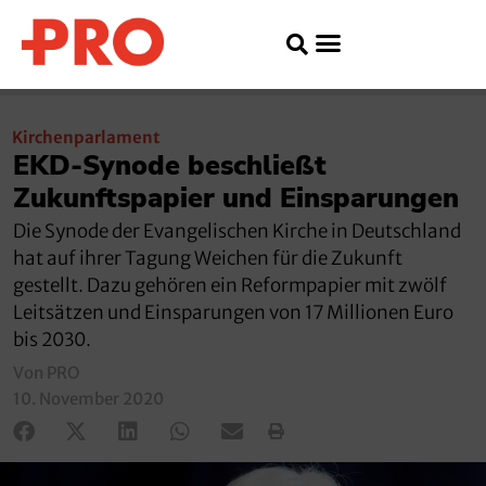
Kirchenparlament
EKD-Synode beschließt
Zukunftspapier und Einsparungen
Die Synode der Evangelischen Kirche in Deutschland
hat auf ihrer Tagung Weichen für die Zukunft
gestellt. Dazu gehören ein Reformpapier mit zwölf
Leitsätzen und Einsparungen von 17 Millionen Euro
bis 2030.
Von PRO
10. November 2020