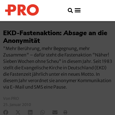
EKD-Fastenaktion:
Absage
an die
Anonymität
"Mehr Berührung, mehr Begegnung, mehr
Zusammen" – dafür steht die Fastenaktion "Näher!
Sieben Wochen ohne Scheu" in diesem Jahr. Seit 1983
stellt die Evangelische Kirche in Deutschland (EKD)
die Fastenzeit jährlich unter ein neues Motto. In
diesem Jahr verordnet sie anonymer Kommunikation
via E-Mail und SMS eine Pause.
Von PRO
25. Januar 2010