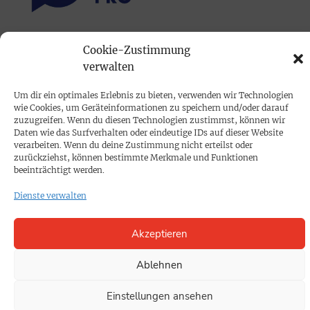
PRINTAUSGABE
Cookie-Zustimmung
verwalten
Mediadaten
Um dir ein optimales Erlebnis zu bieten, verwenden wir Technologien
PROKOMPAKT
wie Cookies, um Geräteinformationen zu speichern und/oder darauf
zuzugreifen. Wenn du diesen Technologien zustimmst, können wir
Impressum
Daten wie das Surfverhalten oder eindeutige IDs auf dieser Website
verarbeiten. Wenn du deine Zustimmung nicht erteilst oder
zurückziehst, können bestimmte Merkmale und Funktionen
SPENDEN
beeinträchtigt werden.
Datenschutz
Dienste verwalten
KONTAKT
Akzeptieren
Cookie-Richtlinie
Ablehnen
Einstellungen ansehen