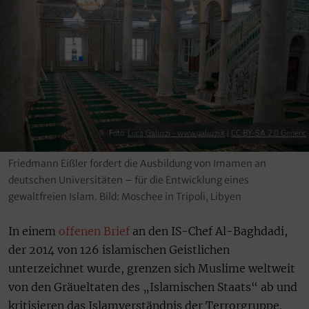
Foto:
Luca Galuzzi - www.galuzzi.it
|
CC BY-SA 2.0 Generic
Friedmann Eißler fordert die Ausbildung von Imamen an
deutschen Universitäten – für die Entwicklung eines
gewaltfreien Islam. Bild: Moschee in Tripoli, Libyen
In einem
offenen Brief
an den IS-Chef Al-Baghdadi,
der 2014 von 126 islamischen Geistlichen
unterzeichnet wurde, grenzen sich Muslime weltweit
von den Gräueltaten des „Islamischen Staats“ ab und
kritisieren das Islamverständnis der Terrorgruppe.