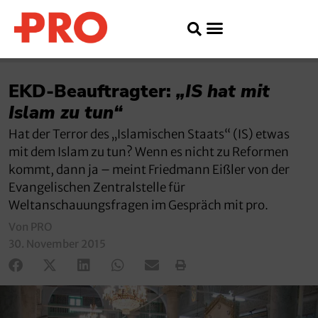
EKD-Beauftragter:
„IS hat mit
Islam zu tun“
Hat der Terror des „Islamischen Staats“ (IS) etwas
mit dem Islam zu tun? Wenn es nicht zu Reformen
kommt, dann ja – meint Friedmann Eißler von der
Evangelischen Zentralstelle für
Weltanschauungsfragen im Gespräch mit pro.
Von PRO
30. November 2015