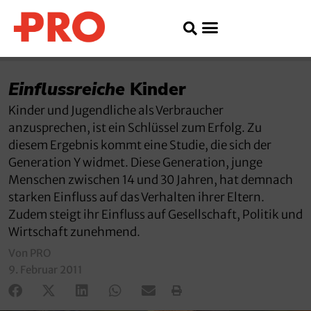
Einflussreiche
Kinder
Kinder und Jugendliche als Verbraucher
anzusprechen, ist ein Schlüssel zum Erfolg. Zu
diesem Ergebnis kommt eine Studie, die sich der
Generation Y widmet. Diese Generation, junge
Menschen zwischen 14 und 30 Jahren, hat demnach
starken Einfluss auf das Verhalten ihrer Eltern.
Zudem steigt ihr Einfluss auf Gesellschaft, Politik und
Wirtschaft zunehmend.
Von PRO
9. Februar 2011