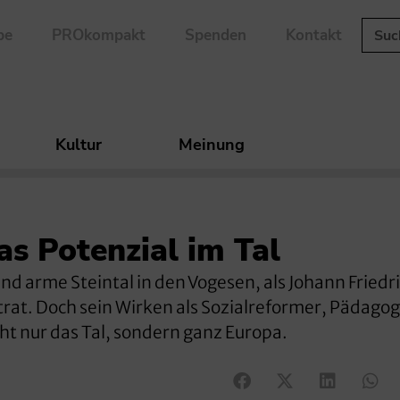
be
PROkompakt
Spenden
Kontakt
Kultur
Meinung
as Potenzial im Tal
und arme Steintal in den Vogesen, als Johann Friedr
trat. Doch sein Wirken als Sozialreformer, Pädagog
t nur das Tal, sondern ganz Europa.