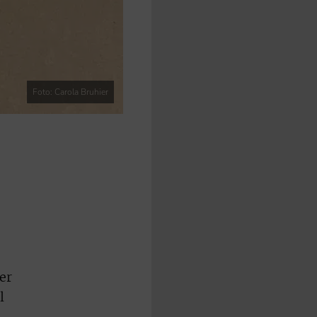
Foto: Carola Bruhier
er
l