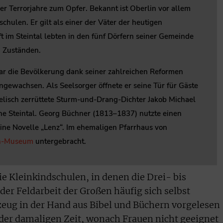
er Terrorjahre zum Opfer. Bekannt ist Oberlin vor allem
hulen. Er gilt als einer der Väter der heutigen
t im Steintal lebten in den fünf Dörfern seiner Gemeinde
n Zuständen.
ar die Bevölkerung dank seiner zahlreichen Reformen
ngewachsen. Als Seelsorger öffnete er seine Tür für Gäste
elisch zerrüttete Sturm-und-Drang-Dichter Jakob Michael
ne Steintal. Georg Büchner (1813–1837) nutzte einen
eine Novelle „Lenz“. Im ehemaligen Pfarrhaus von
n-Museum
untergebracht.
ie Kleinkindschulen, in denen die Drei- bis
er Feldarbeit der Großen häufig sich selbst
zeug in der Hand aus Bibel und Büchern vorgelesen
er damaligen Zeit, wonach Frauen nicht geeignet