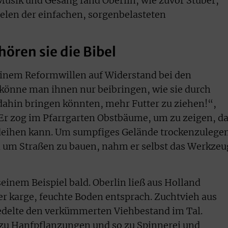
usik und Gesang fand Oberlin, wie zuvor Stuber,
elen der einfachen, sorgenbelasteten
ören sie die Bibel
einem Reformwillen auf Widerstand bei den
könne man ihnen nur beibringen, wie sie durch
ahin bringen könnten, mehr Futter zu ziehen!“,
 Er zog im Pfarrgarten Obstbäume, um zu zeigen, d
edeihen kann. Um sumpfiges Gelände trockenzulege
 um Straßen zu bauen, nahm er selbst das Werkzeu
einem Beispiel bald. Oberlin ließ aus Holland
r karge, feuchte Boden entsprach. Zuchtvieh aus
edelte den verkümmerten Viehbestand im Tal.
zu Hanfpflanzungen und so zu Spinnerei und