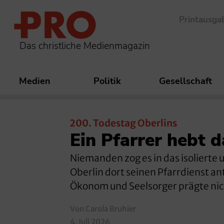
Printausga
Das christliche Medienmagazin
Medien
Politik
Gesellschaft
200. Todestag Oberlins
Ein Pfarrer hebt d
Niemanden zog es in das isolierte 
Oberlin dort seinen Pfarrdienst an
Ökonom und Seelsorger prägte nich
Von Carola Bruhier
4. Juli 2026