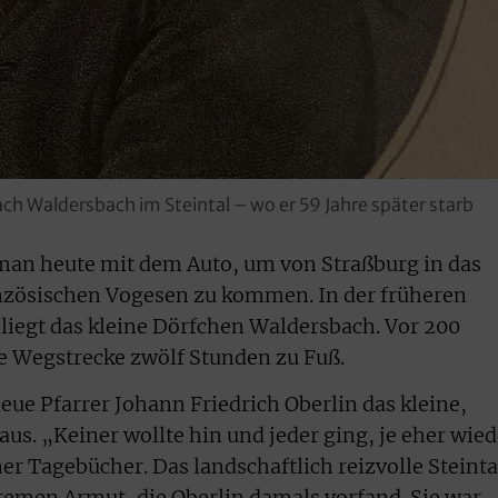
ach Waldersbach im Steintal – wo er 59 Jahre später starb
man heute mit dem Auto, um von Straßburg in das
anzösischen Vogesen zu kommen. In der früheren
 liegt das kleine Dörfchen Waldersbach. Vor 200
e Wegstrecke zwölf Stunden zu Fuß.
eue Pfarrer Johann Friedrich Oberlin das kleine,
aus. „Keiner wollte hin und jeder ging, je eher wied
iner Tagebücher. Das landschaftlich reizvolle Steinta
remen Armut, die Oberlin damals vorfand. Sie war