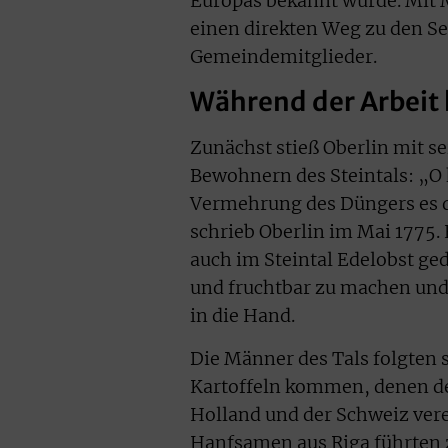
Europas bekannt wurde. Mit M
einen direkten Weg zu den Se
Gemeindemitglieder.
Während der Arbeit h
Zunächst stieß Oberlin mit s
Bewohnern des Steintals: „O 
Vermehrung des Düngers es d
schrieb Oberlin im Mai 1775.
auch im Steintal Edelobst g
und fruchtbar zu machen und
in die Hand.
Die Männer des Tals folgten s
Kartoffeln kommen, denen de
Holland und der Schweiz ver
Hanfsamen aus Riga führten 