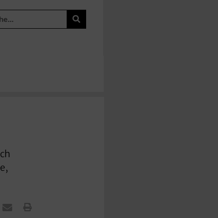
ich
e,