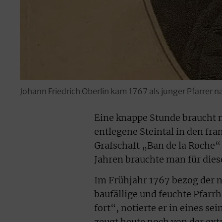
Johann Friedrich Oberlin kam 1767 als junger Pfarrer n
Eine knappe Stunde braucht 
entlegene Steintal in den fr
Grafschaft „Ban de la Roche“
Jahren brauchte man für dies
Im Frühjahr 1767 bezog der n
baufällige und feuchte Pfarrh
fort“, notierte er in eines se
zeugt heute noch von der ext