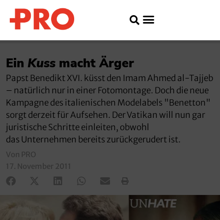
Ein
Kuss
macht Ärger
Papst Benedikt XVI. küsst den Imam Ahmed al-Tajjeb
– natürlich nur in einer Fotomontage. Doch die neue
Kampagne des italienischen Modelabels "Benetton"
sorgt derzeit für Aufsehen. Der Vatikan will nun gar
juristische Schritte einleiten, obwohl
das Unternehmen bereits zurückgerudert ist.
Von PRO
17. November 2011