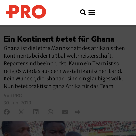
Ein Kontinent
betet
für Ghana
Ghana ist die letzte Mannschaft des afrikanischen
Kontinents bei der Fußballweltmeisterschaft.
Reporter sind beeindruckt: Kaum ein Team ist so
religiös wie das aus dem westafrikanischen Land.
Kein Wunder, die Ghanaer sind ein gläubiges Volk.
Nun betet praktisch ganz Afrika für das Team.
Von PRO
30. Juni 2010