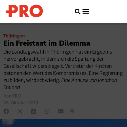
Thüringen
Ein Freistaat im Dilemma
Die Landtagswahl in Thüringen hat ein Ergebnis
hervorgebracht, in dem sich die Spaltung der
Gesellschaft widerspiegelt. Vertreter der Kirchen
betonen den Wert des Kompromisses. Eine Regierung
zu bilden, wird schwierig.
Eine Analyse von Jonathan
Steinert
Von PRO
28. Oktober 2019