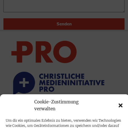
Senden
Cookie-Zustimmung
verwalten
PRINTAUSGABE
Mediadaten
Um dir ein optimales Erlebnis zu bieten, verwenden wir Technologien
wie Cookies, um Geräteinformationen zu speichern und/oder darauf