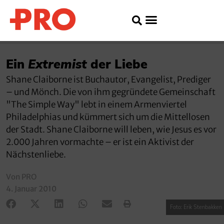
Ein
Extremist
der Liebe
Shane Claiborne ist Buchautor, Evangelist, Prediger
– und Mönch. Die von ihm gegründete Gemeinschaft
"The Simple Way" lebt in einem Armenviertel
Philadelphias und kümmert sich um die Mittellosen
der Stadt. Shane Claiborne will leben, wie Jesus es vor
2.000 Jahren vormachte – er ist ein Aktivist der
Nächstenliebe.
Von PRO
4. Januar 2010
Foto: Erik Stenbakken