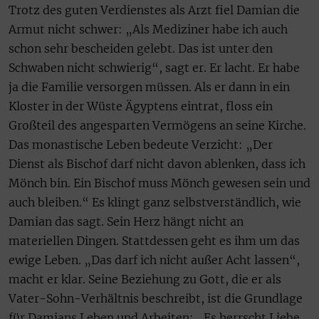
Trotz des guten Verdienstes als Arzt fiel Damian die
Armut nicht schwer: „Als Mediziner habe ich auch
schon sehr bescheiden gelebt. Das ist unter den
Schwaben nicht schwierig“, sagt er. Er lacht. Er habe
ja die Familie versorgen müssen. Als er dann in ein
Kloster in der Wüste Ägyptens eintrat, floss ein
Großteil des angesparten Vermögens an seine Kirche.
Das monastische Leben bedeute Verzicht: „Der
Dienst als Bischof darf nicht davon ablenken, dass ich
Mönch bin. Ein Bischof muss Mönch gewesen sein und
auch bleiben.“ Es klingt ganz selbstverständlich, wie
Damian das sagt. Sein Herz hängt nicht an
materiellen Dingen. Stattdessen geht es ihm um das
ewige Leben. „Das darf ich nicht außer Acht lassen“,
macht er klar. Seine Beziehung zu Gott, die er als
Vater-Sohn-Verhältnis beschreibt, ist die Grundlage
für Damians Leben und Arbeiten: „Es herrscht Liebe,