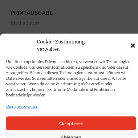
PRINTAUSGABE
Mediadaten
PROKOMPAKT
Cookie-Zustimmung
verwalten
Impressum
Um dir ein optimales Erlebnis zu bieten, verwenden wir Technologien
SPENDEN
wie Cookies, um Geräteinformationen zu speichern und/oder darauf
zuzugreifen. Wenn du diesen Technologien zustimmst, können wir
Datenschutz
Daten wie das Surfverhalten oder eindeutige IDs auf dieser Website
verarbeiten. Wenn du deine Zustimmung nicht erteilst oder
zurückziehst, können bestimmte Merkmale und Funktionen
KONTAKT
beeinträchtigt werden.
Cookie-Richtlinie
Dienste verwalten
Akzeptieren
Ablehnen