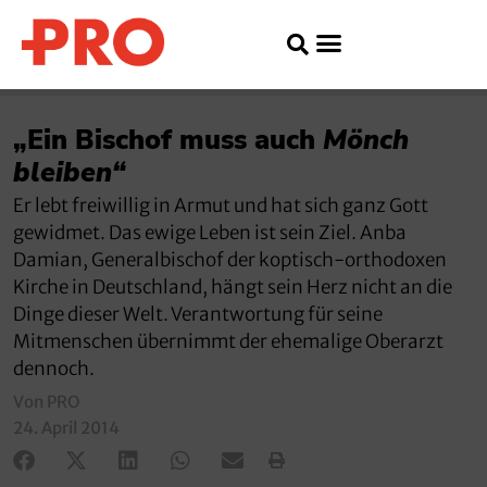
„Ein Bischof muss auch
Mönch
bleiben“
Er lebt freiwillig in Armut und hat sich ganz Gott
gewidmet. Das ewige Leben ist sein Ziel. Anba
Damian, Generalbischof der koptisch-orthodoxen
Kirche in Deutschland, hängt sein Herz nicht an die
Dinge dieser Welt. Verantwortung für seine
Mitmenschen übernimmt der ehemalige Oberarzt
dennoch.
Von PRO
24. April 2014