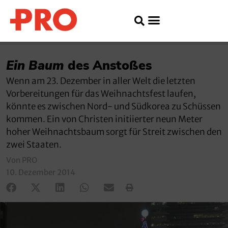
Ein Baum
des Anstoßes
Wenn am 23. Dezember in aller Welt die letzten
Vorbereitungen für das Weihnachtsfest laufen,
könnte es zwischen Nord- und Südkorea zu Schüssen
kommen. Ein von Christen initiierter neun Meter
hoher Weihnachtsbaum sorgt für Streit zwischen den
zwei Staaten.
Von PRO
10. Dezember 2014