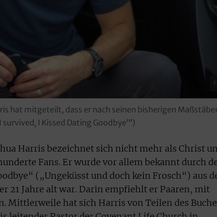
F
ris hat mitgeteilt, dass er nach seinen bisherigen Maßstäbe
 survived‚ I Kissed Dating Goodbye‘“)
hua Harris bezeichnet sich nicht mehr als Christ u
hunderte Fans. Er wurde vor allem bekannt durch d
 Goodbye“ („Ungeküsst und doch kein Frosch“) aus 
 er 21 Jahre alt war. Darin empfiehlt er Paaren, mit
. Mittlerweile hat sich Harris von Teilen des Buch
ris leitender Pastor der Covenant Life Church in