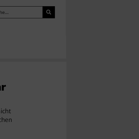
hr
icht
ichen