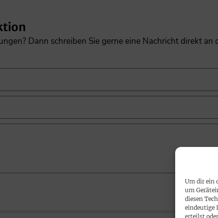
ktion
gungen? Dann schreiben Sie gerne eine Nachricht direkt an
Um dir ein 
um Gerätei
diesen Tech
eindeutige 
erteilst o