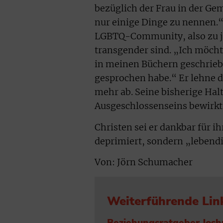
bezüglich der Frau in der Ge
nur einige Dinge zu nennen.“
LGBTQ-Community, also zu je
transgender sind. „Ich möchte
in meinen Büchern geschriebe
gesprochen habe.“ Er lehne d
mehr ab. Seine bisherige Hal
Ausgeschlossenseins bewirkt
Christen sei er dankbar für ih
deprimiert, sondern „lebendi
Von: Jörn Schumacher
Weiterführende Lin