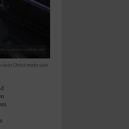
oto: www.isurvivedikdg.com
n kein Christ mehr sein
nd
en
dem
es