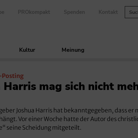
be
PROkompakt
Spenden
Kontakt
Kultur
Meinung
-Posting
 Harris mag sich nicht me
eber Joshua Harris hat bekanntgegeben, dass er n
ängt. Vor einer Woche hatte der Autor des christl
e“ seine Scheidung mitgeteilt.