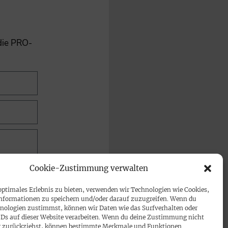
 die PRO-
Cookie-Zustimmung verwalten
optimales Erlebnis zu bieten, verwenden wir Technologien wie Cookies,
nformationen zu speichern und/oder darauf zuzugreifen. Wenn du
nologien zustimmst, können wir Daten wie das Surfverhalten oder
IDs auf dieser Website verarbeiten. Wenn du deine Zustimmung nicht
der zurückziehst, können bestimmte Merkmale und Funktionen