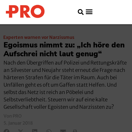
Experten warnen vor Narzissmus
Egoismus nimmt zu: „Ich höre den
Aufschrei nicht laut genug“
Nach den Übergriffen auf Polizei und Rettungskräfte
an Silvester und Neujahr steht erneut die Frage nach
härteren Strafen für die Täter im Raum. Auch bei
Unfällen geht es oft um Gaffen statt Helfen. Und
selbst das Netz ist reich an Pöbelei und
Selbstverliebtheit. Steuern wir auf eine kalte
Gesellschaft voller Egoisten und Narzissten zu?
Von PRO
5. Januar 2018