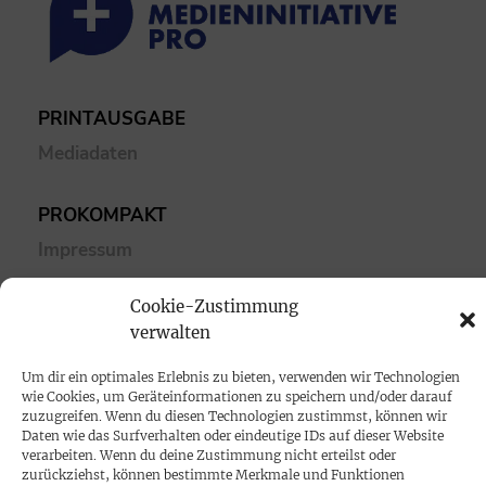
PRINTAUSGABE
Mediadaten
PROKOMPAKT
Impressum
Cookie-Zustimmung
SPENDEN
verwalten
Datenschutz
Um dir ein optimales Erlebnis zu bieten, verwenden wir Technologien
wie Cookies, um Geräteinformationen zu speichern und/oder darauf
KONTAKT
zuzugreifen. Wenn du diesen Technologien zustimmst, können wir
Daten wie das Surfverhalten oder eindeutige IDs auf dieser Website
Cookie-Richtlinie
verarbeiten. Wenn du deine Zustimmung nicht erteilst oder
zurückziehst, können bestimmte Merkmale und Funktionen