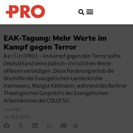
EAK-Tagung: Mehr Werte im
Kampf gegen Terror
B e r l i n (PRO) - Im Kampf gegen den Terror sollte
Deutschland seine jüdisch-christlichen Werte
offensiv verteidigen. Diese Forderung erhob die
Bischöfin der Evangelischen Landeskirche
Hannovers, Margot Käßmann, während des Berliner
Theologischen Gesprächs des Evangelischen
Arbeitskreises der CDU/CSU.
Von PRO
19. Mai 2006