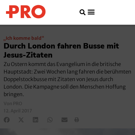
„Ich komme bald“
Durch London fahren Busse mit
Jesus-Zitaten
Zu Ostern kommt das Evangelium in die britische
Hauptstadt: Zwei Wochen lang fahren die berühmten
Doppelstockbusse mit Zitaten von Jesus durch
London. Die Kampagne soll den Menschen Hoffung
bringen.
Von PRO
12. April 2017