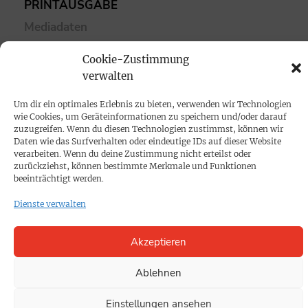
PRINTAUSGABE
Mediadaten
Cookie-Zustimmung
PROKOMPAKT
verwalten
Impressum
Um dir ein optimales Erlebnis zu bieten, verwenden wir Technologien
wie Cookies, um Geräteinformationen zu speichern und/oder darauf
SPENDEN
zuzugreifen. Wenn du diesen Technologien zustimmst, können wir
Daten wie das Surfverhalten oder eindeutige IDs auf dieser Website
Datenschutz
verarbeiten. Wenn du deine Zustimmung nicht erteilst oder
zurückziehst, können bestimmte Merkmale und Funktionen
beeinträchtigt werden.
KONTAKT
Dienste verwalten
Cookie-Richtlinie
Akzeptieren
Ablehnen
Einstellungen ansehen