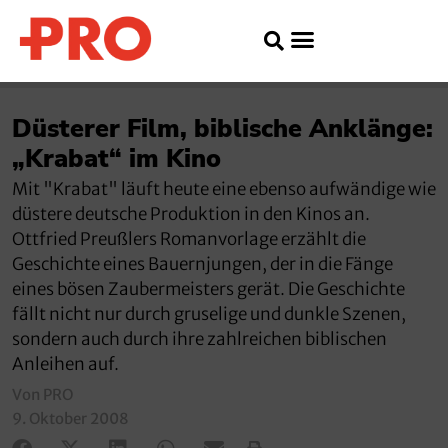
Düsterer Film, biblische Anklänge:
„Krabat“ im Kino
Mit "Krabat" läuft heute eine ebenso aufwändige wie
düstere deutsche Produktion in den Kinos an.
Ottfried Preußlers Romanvorlage erzählt die
Geschichte eines Bauernjungen, der in die Fänge
eines bösen Zaubermeisters gerät. Die Geschichte
fällt nicht nur durch gruselige und dunkle Szenen,
sondern auch durch ihre zahlreichen biblischen
Anleihen auf.
Von PRO
9. Oktober 2008