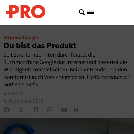
20 Jahre Google
Du bist das Produkt
Seit zwei Jahrzehnten durchforstet die
Suchmaschine Google das Internet und bewertet die
Wichtigkeit von Webseiten. Bei aller Freude über den
Komfort ist auch Vorsicht geboten.
Ein Kommentar von
Norbert Schäfer
Von PRO
4. September 2018