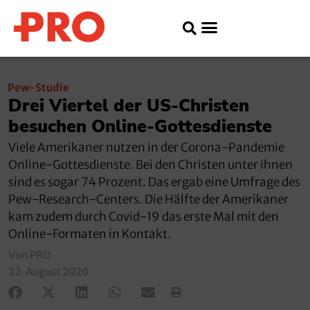
Pew-Studie
Drei Viertel der US-Christen
besuchen Online-Gottesdienste
Viele Amerikaner nutzen in der Corona-Pandemie
Online-Gottesdienste. Bei den Christen unter ihnen
sind es sogar 74 Prozent. Das ergab eine Umfrage des
Pew-Research-Centers. Die Hälfte der Amerikaner
kam zudem durch Covid-19 das erste Mal mit den
Online-Formaten in Kontakt.
Von PRO
22. August 2020