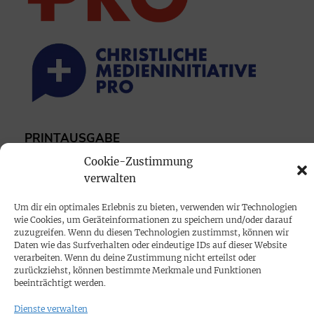
PRINTAUSGABE
Mediadaten
Cookie-Zustimmung
verwalten
PROKOMPAKT
Um dir ein optimales Erlebnis zu bieten, verwenden wir Technologien
wie Cookies, um Geräteinformationen zu speichern und/oder darauf
Impressum
zuzugreifen. Wenn du diesen Technologien zustimmst, können wir
Daten wie das Surfverhalten oder eindeutige IDs auf dieser Website
verarbeiten. Wenn du deine Zustimmung nicht erteilst oder
SPENDEN
zurückziehst, können bestimmte Merkmale und Funktionen
Datenschutz
beeinträchtigt werden.
Dienste verwalten