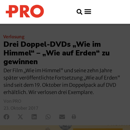
Verlosung
Drei Doppel-DVDs „Wie im
Himmel“ – „Wie auf Erden“ zu
gewinnen
Der Film „Wie im Himmel“ und seine zehn Jahre
später veröffentlichte Fortsetzung „Wie auf Erden“
sind seit dem 19. Oktober im Doppelpack auf DVD
erhältlich. Wir verlosen drei Exemplare.
Von PRO
23. Oktober 2017