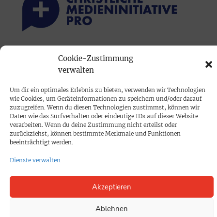
PRINTAUSGABE
Cookie-Zustimmung
verwalten
Mediadaten
Um dir ein optimales Erlebnis zu bieten, verwenden wir Technologien
PROKOMPAKT
wie Cookies, um Geräteinformationen zu speichern und/oder darauf
zuzugreifen. Wenn du diesen Technologien zustimmst, können wir
Impressum
Daten wie das Surfverhalten oder eindeutige IDs auf dieser Website
verarbeiten. Wenn du deine Zustimmung nicht erteilst oder
zurückziehst, können bestimmte Merkmale und Funktionen
SPENDEN
beeinträchtigt werden.
Datenschutz
Dienste verwalten
KONTAKT
Akzeptieren
Cookie-Richtlinie
Ablehnen