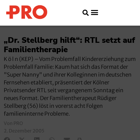
„Dr. Stellberg hilft“: RTL setzt auf
Familientherapie
K ö l n (KEP) – Vom Problemfall Kindererziehung zum
Problemfall Familie: Kaum hat sich das Format der
"Super Nanny" und ihrer Kolleginnen im deutschen
Fernsehen etabliert, präsentiert der Kölner
Privatsender RTL seit vergangenem Sonntag ein
neues Format. Der Familientherapeut Rüdiger
Stellberg (56) löst in vorerst acht Folgen
familieninterne Probleme.
Von PRO
2. Dezember 2005