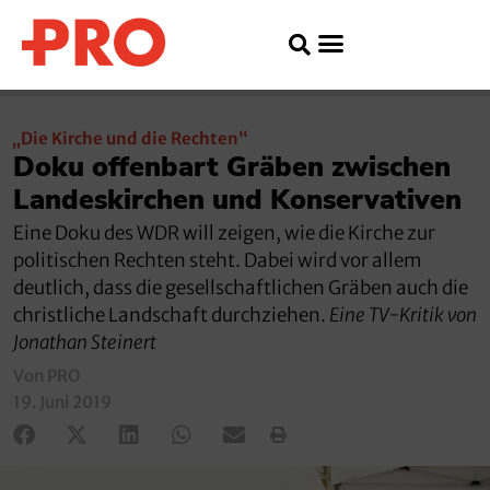
„Die Kirche und die Rechten“
Doku offenbart Gräben zwischen
Landeskirchen und Konservativen
Eine Doku des WDR will zeigen, wie die Kirche zur
politischen Rechten steht. Dabei wird vor allem
deutlich, dass die gesellschaftlichen Gräben auch die
christliche Landschaft durchziehen.
Eine TV-Kritik von
Jonathan Steinert
Von PRO
19. Juni 2019