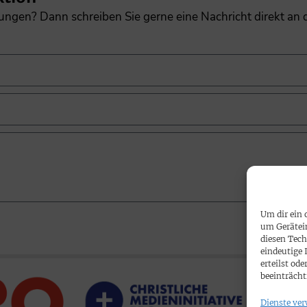
gungen? Dann schreiben Sie gerne eine Nachricht direkt an
Um dir ein 
um Gerätei
diesen Tech
eindeutige 
erteilst o
beeinträcht
Dienste ver