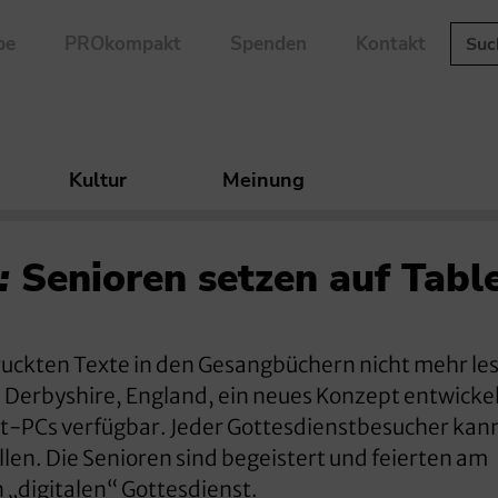
be
PROkompakt
Spenden
Kontakt
Kultur
Meinung
:
Senioren setzen auf Tabl
edruckten Texte in den Gesangbüchern nicht mehr le
n Derbyshire, England, ein neues Konzept entwickelt
blet-PCs verfügbar. Jeder Gottesdienstbesucher kan
llen. Die Senioren sind begeistert und feierten am
„digitalen“ Gottesdienst.