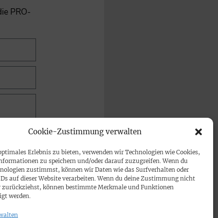
 die PRO-
Cookie-Zustimmung verwalten
optimales Erlebnis zu bieten, verwenden wir Technologien wie Cookies,
nformationen zu speichern und/oder darauf zuzugreifen. Wenn du
nologien zustimmst, können wir Daten wie das Surfverhalten oder
IDs auf dieser Website verarbeiten. Wenn du deine Zustimmung nicht
der zurückziehst, können bestimmte Merkmale und Funktionen
igt werden.
walten