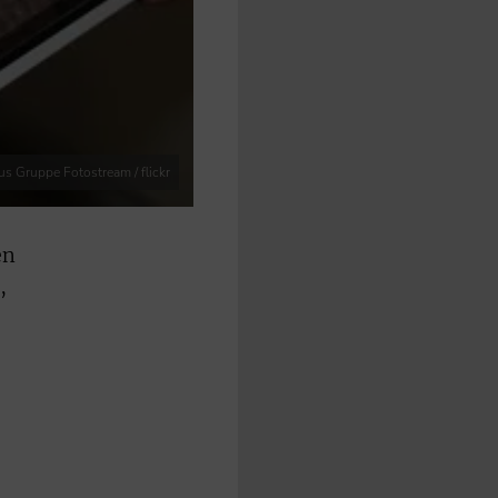
us Gruppe Fotostream / flickr
en
,