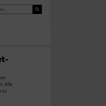
et-
sen
: Alle
n so