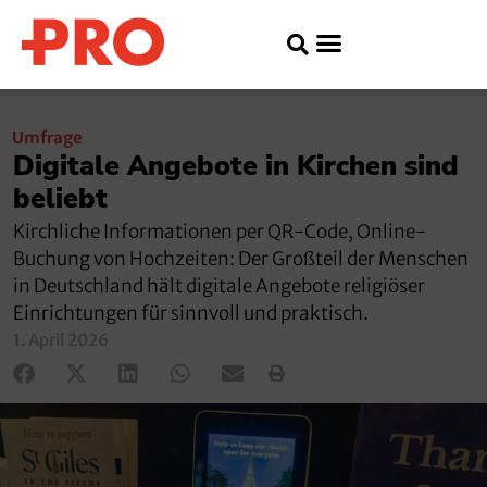
Umfrage
Digitale Angebote in Kirchen sind
beliebt
Kirchliche Informationen per QR-Code, Online-
Buchung von Hochzeiten: Der Großteil der Menschen
in Deutschland hält digitale Angebote religiöser
Einrichtungen für sinnvoll und praktisch.
1. April 2026