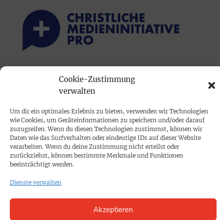
PRINTAUSGABE
Cookie-Zustimmung
Mediadaten
verwalten
Um dir ein optimales Erlebnis zu bieten, verwenden wir Technologien
PROKOMPAKT
wie Cookies, um Geräteinformationen zu speichern und/oder darauf
zuzugreifen. Wenn du diesen Technologien zustimmst, können wir
Impressum
Daten wie das Surfverhalten oder eindeutige IDs auf dieser Website
verarbeiten. Wenn du deine Zustimmung nicht erteilst oder
zurückziehst, können bestimmte Merkmale und Funktionen
SPENDEN
beeinträchtigt werden.
Datenschutz
Dienste verwalten
KONTAKT
Akzeptieren