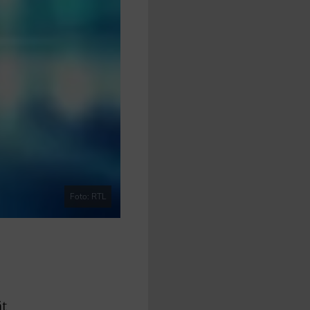
Foto: RTL
ät