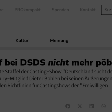
be
PROkompakt
Spenden
Kontakt
Kultur
Meinung
rf bei DSDS
nicht
mehr pöb
te Staffel der Casting-Show "Deutschland sucht d
ury-Mitglied Dieter Bohlen bei seinen Äußerungen
den Richtlinien für Castingshows der "Freiwilligen