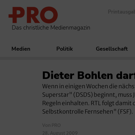
Printausga
Das christliche Medienmagazin
Medien
Politik
Gesellschaft
Dieter Bohlen da
Wenn in einigen Wochen die nächs
Superstar" (DSDS) beginnt, muss J
Regeln einhalten. RTL folgt damit 
Selbstkontrolle Fernsehen" (FSF).
Von PRO
28. August 2009