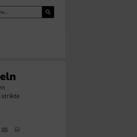
eln
en
 strikte