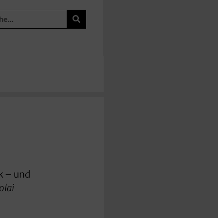
k – und
olai