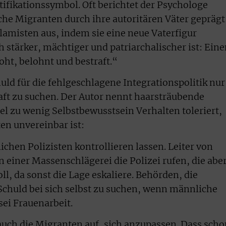
tifikationssymbol. Oft berichtet der Psychologe
he Migranten durch ihre autoritären Väter geprägt
lamisten aus, indem sie eine neue Vaterfigur
h stärker, mächtiger und patriarchalischer ist: Ein
roht, belohnt und bestraft.“
huld für die fehlgeschlagene Integrationspolitik nur
ft zu suchen. Der Autor nennt haarsträubende
viel zu wenig Selbstbewusstsein Verhalten toleriert,
en unvereinbar ist:
ichen Polizisten kontrollieren lassen. Leiter von
 einer Massenschlägerei die Polizei rufen, die abe
ll, da sonst die Lage eskaliere. Behörden, die
chuld bei sich selbst zu suchen, wenn männliche
sei Frauenarbeit.
 auch die Migranten auf, sich anzupassen. Dass sch