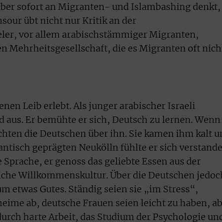
aber sofort an Migranten- und Islambashing denkt,
our übt nicht nur Kritik an der
eler, vor allem arabischstämmiger Migranten,
n Mehrheitsgesellschaft, die es Migranten oft nich
nen Leib erlebt. Als junger arabischer Israeli
 aus. Er bemühte er sich, Deutsch zu lernen. Wenn
achten die Deutschen über ihn. Sie kamen ihm kalt 
antisch geprägten Neukölln fühlte er sich verstande
Sprache, er genoss das geliebte Essen aus der
zliche Willkommenskultur. Über die Deutschen jedoc
m etwas Gutes. Ständig seien sie „im Stress“,
heime ab, deutsche Frauen seien leicht zu haben, a
durch harte Arbeit, das Studium der Psychologie un