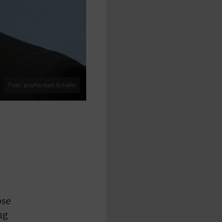
Foto: pro/Norbert Schäfer
ose
ng