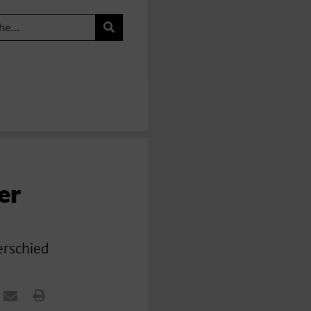
er
terschied