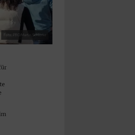
Foto: PRO/Martin Schlorke
für
te
e
 im