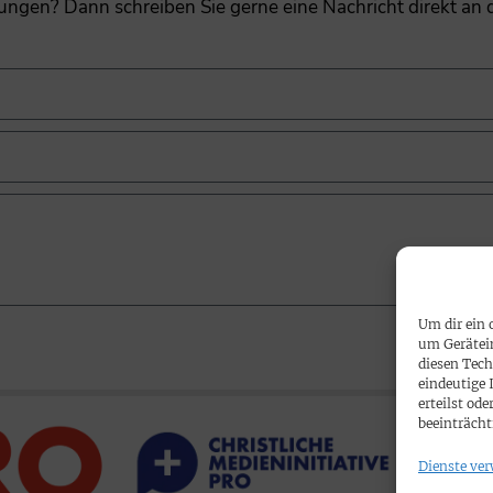
gungen? Dann schreiben Sie gerne eine Nachricht direkt an
Um dir ein 
um Gerätei
diesen Tech
eindeutige 
erteilst o
beeinträcht
Dienste ver