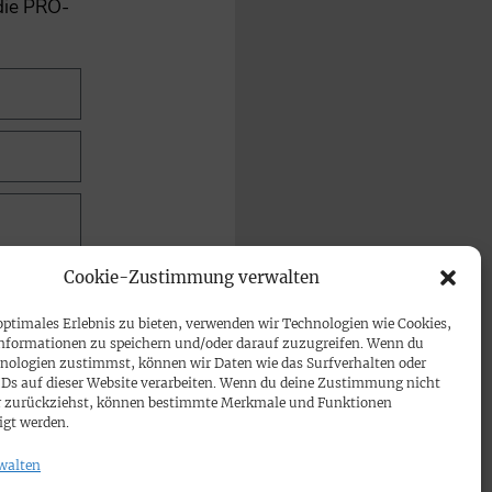
 die PRO-
Cookie-Zustimmung verwalten
optimales Erlebnis zu bieten, verwenden wir Technologien wie Cookies,
nformationen zu speichern und/oder darauf zuzugreifen. Wenn du
nologien zustimmst, können wir Daten wie das Surfverhalten oder
IDs auf dieser Website verarbeiten. Wenn du deine Zustimmung nicht
der zurückziehst, können bestimmte Merkmale und Funktionen
igt werden.
walten