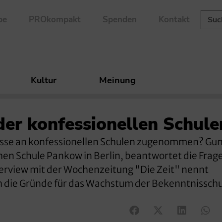
be
PROkompakt
Spenden
Kontakt
Kultur
Meinung
der konfessionellen Schule
eresse an konfessionellen Schulen zugenommen? Gu
en Schule Pankow in Berlin, beantwortet die Frag
terview mit der Wochenzeitung "Die Zeit" nennt
h die Gründe für das Wachstum der Bekenntnisschu