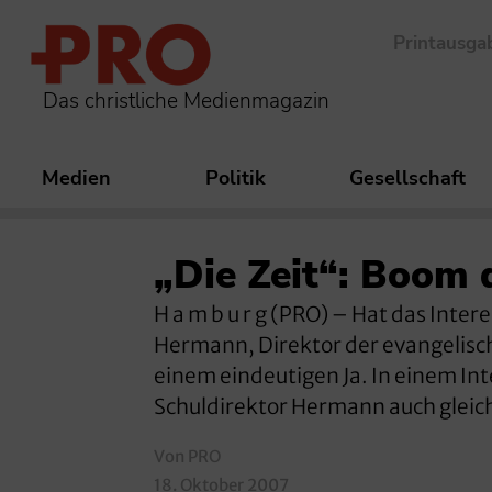
Printausga
Das christliche Medienmagazin
Medien
Politik
Gesellschaft
„Die Zeit“: Boom 
H a m b u r g (PRO) – Hat das Int
Hermann, Direktor der evangelisch
einem eindeutigen Ja. In einem In
Schuldirektor Hermann auch gleic
Von PRO
18. Oktober 2007