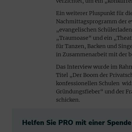
verzichtet, um ein „konkurr
Ein weiterer Pluspunkt für di
Nachmittagsprogramm der ev
„evangelischen Schülerladen
„Traumoase“ und ein „Theat
für Tanzen, Backen und Sing
in Zusammenarbeit mit der b
Das Interview wurde im Rah
Titel „Der Boom der Privatsc
konfessionellen Schulen wid
Gründungsfieber“ und der Fra
schicken.
Helfen Sie PRO mit einer Spende