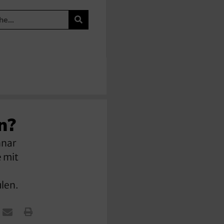
n?
nnar
e mit
len.