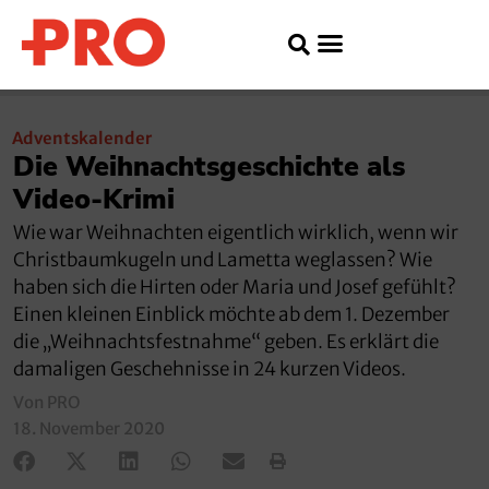
Adventskalender
Die Weihnachtsgeschichte als
Video-Krimi
Wie war Weihnachten eigentlich wirklich, wenn wir
Christbaumkugeln und Lametta weglassen? Wie
haben sich die Hirten oder Maria und Josef gefühlt?
Einen kleinen Einblick möchte ab dem 1. Dezember
die „Weihnachtsfestnahme“ geben. Es erklärt die
damaligen Geschehnisse in 24 kurzen Videos.
Von PRO
18. November 2020