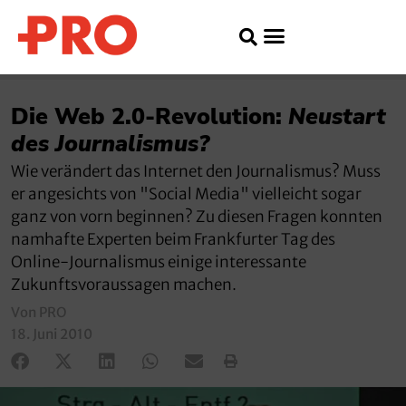
Die Web 2.0-Revolution:
Neustart
des Journalismus?
Wie verändert das Internet den Journalismus? Muss
er angesichts von "Social Media" vielleicht sogar
ganz von vorn beginnen? Zu diesen Fragen konnten
namhafte Experten beim Frankfurter Tag des
Online-Journalismus einige interessante
Zukunftsvoraussagen machen.
Von PRO
18. Juni 2010