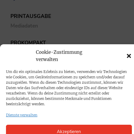
PRINTAUSGABE
Mediadaten
PROKOMPAKT
Impressum
Cookie-Zustimmung
verwalten
SPENDEN
Um dir ein optimales Erlebnis zu bieten, verwenden wir Technologien
wie Cookies, um Geräteinformationen zu speichern und/oder darauf
Datenschutz
zuzugreifen. Wenn du diesen Technologien zustimmst, können wir
Daten wie das Surfverhalten oder eindeutige IDs auf dieser Website
verarbeiten. Wenn du deine Zustimmung nicht erteilst oder
KONTAKT
zurückziehst, können bestimmte Merkmale und Funktionen
beeinträchtigt werden.
Cookie-Richtlinie
Dienste verwalten
Akzeptieren