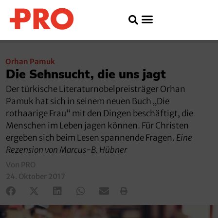
Orhan Pamuk
Die Sehnsucht, die uns jagt
Der türkische Literaturnobelpreisträger Orhan
Pamuk hat sich in seinem neuen Buch „Die
rothaarige Frau“ mit den Dingen beschäftigt, die
Menschen im Leben jagen können. Für Christen
ergeben sich beim Lesen spannende Fragen.
Eine
Rezension von Marcus-B. Hübner
Von PRO
24. Oktober 2017