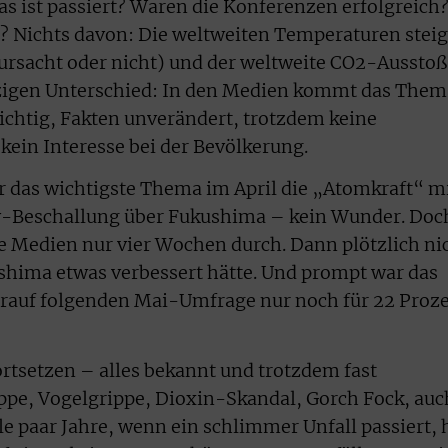
 ist passiert? Waren die Konferenzen erfolgreich
t? Nichts davon: Die weltweiten Temperaturen stei
ursacht oder nicht) und der weltweite CO2-Ausstoß
inzigen Unterschied: In den Medien kommt das Them
ichtig, Fakten unverändert, trotzdem keine
 kein Interesse bei der Bevölkerung.
r das wichtigste Thema im April die „Atomkraft“ m
iv-Beschallung über Fukushima – kein Wunder. Doc
e Medien nur vier Wochen durch. Dann plötzlich ni
shima etwas verbessert hätte. Und prompt war das
rauf folgenden Mai-Umfrage nur noch für 22 Proz
fortsetzen – alles bekannt und trotzdem fast
ppe, Vogelgrippe, Dioxin-Skandal, Gorch Fock, auc
e paar Jahre, wenn ein schlimmer Unfall passiert, 