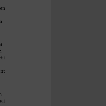
?
gen
a
it
h
cht
ent
h
hat