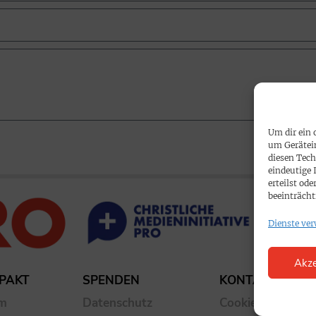
Um dir ein 
um Gerätei
diesen Tech
eindeutige 
erteilst o
beeinträcht
Dienste ver
Akze
PAKT
SPENDEN
KONTAKT
um
Datenschutz
Cookie-Richtlinie