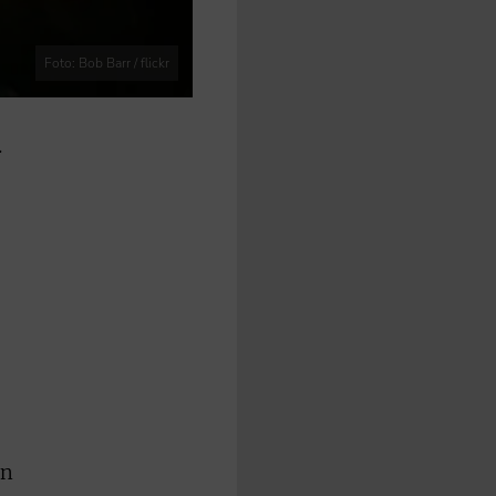
Foto: Bob Barr / flickr
.
en