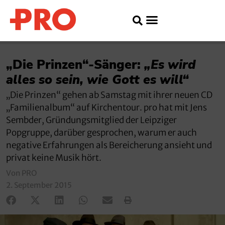
„Die Prinzen“-Sänger:
„Es wird
alles so sein, wie Gott es will“
„Die Prinzen“ gehen ab Samstag mit ihrer neuen CD
„Familienalbum“ auf Kirchentour. pro hat mit Jens
Sembder, Gründungsmitglied der Leipziger
Popgruppe, darüber gesprochen, warum er auch
negative Erfahrungen als Bereicherung ansieht und
privat keine Musik hört.
Von PRO
2. September 2015