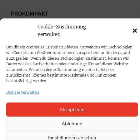
PROKOMPAKT
Impressum
Cookie-Zustimmung
verwalten
SPENDEN
Um dir ein optimales Erlebnis zu bieten, verwenden wir Technologien
Datenschutz
wie Cookies, um Geräteinformationen zu speichern und/oder darauf
zuzugreifen. Wenn du diesen Technologien zustimmst, können wir
Daten wie das Surfverhalten oder eindeutige IDs auf dieser Website
KONTAKT
verarbeiten. Wenn du deine Zustimmung nicht erteilst oder
zurückziehst, können bestimmte Merkmale und Funktionen
Cookie-Richtlinie
beeinträchtigt werden.
Dienste verwalten
Akzeptieren
Ablehnen
Einstellungen ansehen