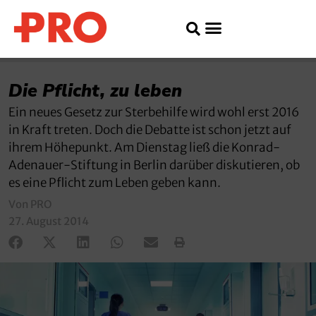
Die Pflicht, zu leben
Ein neues Gesetz zur Sterbehilfe wird wohl erst 2016
in Kraft treten. Doch die Debatte ist schon jetzt auf
ihrem Höhepunkt. Am Dienstag ließ die Konrad-
Adenauer-Stiftung in Berlin darüber diskutieren, ob
es eine Pflicht zum Leben geben kann.
Von PRO
27. August 2014