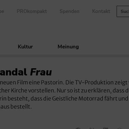
be
PROkompakt
Spenden
Kontakt
Kultur
Meinung
kandal
Frau
 neuen Film eine Pastorin. Die TV-Produktion zeigt
her Kirche vorstellen. Nur so ist zu erklären, dass 
in besteht, dass die Geistliche Motorrad fährt und
aus bestellt.