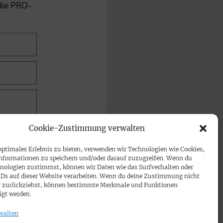
 die PRO-
Cookie-Zustimmung verwalten
optimales Erlebnis zu bieten, verwenden wir Technologien wie Cookies,
nformationen zu speichern und/oder darauf zuzugreifen. Wenn du
nologien zustimmst, können wir Daten wie das Surfverhalten oder
IDs auf dieser Website verarbeiten. Wenn du deine Zustimmung nicht
der zurückziehst, können bestimmte Merkmale und Funktionen
igt werden.
walten