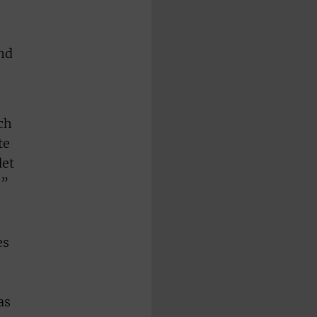
ind
ch
te
det
e”
es
as