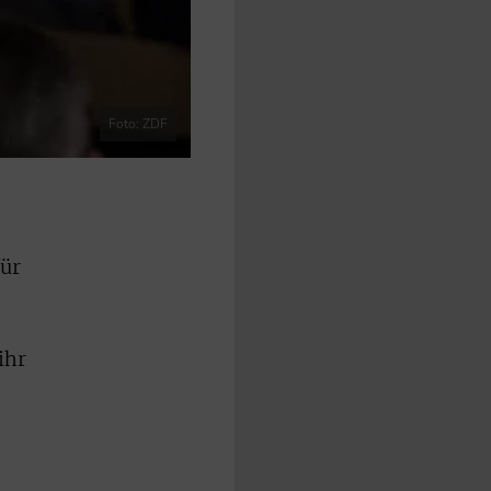
Foto: ZDF
für
ihr