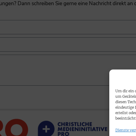
gungen? Dann schreiben Sie gerne eine Nachricht direkt an
Um dir ein 
um Gerätei
diesen Tech
eindeutige 
erteilst o
beeinträcht
Dienste ver