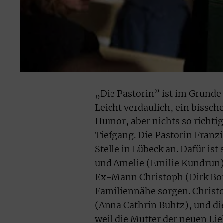
„Die Pastorin” ist im Grund
Leicht verdaulich, ein bissc
Humor, aber nichts so richtig
Tiefgang. Die Pastorin Franz
Stelle in Lübeck an. Dafür is
und Amelie (Emilie Kundrun) 
Ex-Mann Christoph (Dirk Borc
Familiennähe sorgen. Christo
(Anna Cathrin Buhtz), und die
weil die Mutter der neuen Li