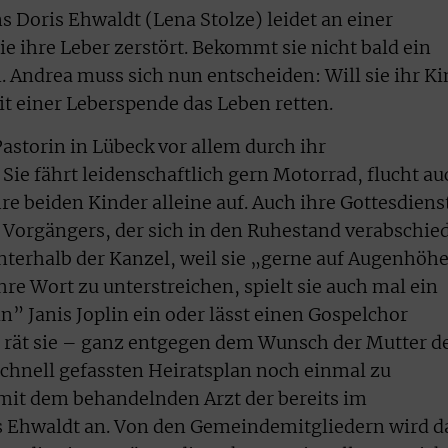
Doris Ehwaldt (Lena Stolze) leidet an einer
ihre Leber zerstört. Bekommt sie nicht bald ein
. Andrea muss sich nun entscheiden: Will sie ihr K
it einer Leberspende das Leben retten.
astorin in Lübeck vor allem durch ihr
Sie fährt leidenschaftlich gern Motorrad, flucht au
hre beiden Kinder alleine auf. Auch ihre Gottesdiens
s Vorgängers, der sich in den Ruhestand verabschie
unterhalb der Kanzel, weil sie „gerne auf Augenhöh
hre Wort zu unterstreichen, spielt sie auch mal ein
n” Janis Joplin ein oder lässt einen Gospelchor
r rät sie – ganz entgegen dem Wunsch der Mutter d
chnell gefassten Heiratsplan noch einmal zu
mit dem behandelnden Arzt der bereits im
 Ehwaldt an. Von den Gemeindemitgliedern wird d