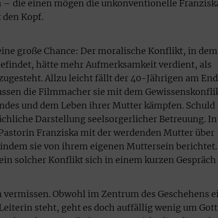
– die einen mögen die unkonventionelle Franzisk
 den Kopf.
eine große Chance: Der moralische Konflikt, in dem
efindet, hätte mehr Aufmerksamkeit verdient, als
ugesteht. Allzu leicht fällt der 40-Jährigen am En
assen die Filmmacher sie mit dem Gewissenskonfli
ndes und dem Leben ihrer Mutter kämpfen. Schuld
lächliche Darstellung seelsorgerlicher Betreuung. In
 Pastorin Franziska mit der werdenden Mutter über
 indem sie von ihrem eigenen Muttersein berichtet.
 ein solcher Konflikt sich in einem kurzen Gespräch
lm vermissen. Obwohl im Zentrum des Geschehens e
iterin steht, geht es doch auffällig wenig um Gott