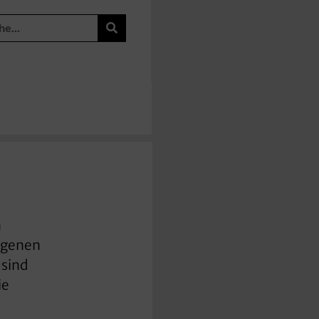
n
angenen
 sind
ie