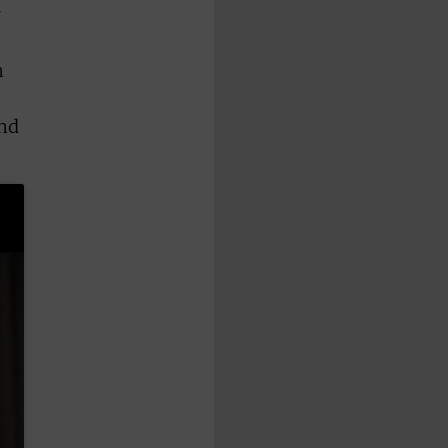
r
m
und