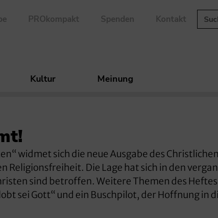
be
PROkompakt
Spenden
Kontakt
Kultur
Meinung
mt!
gten“ widmet sich die neue Ausgabe des Christliche
Religionsfreiheit. Die Lage hat sich in den verg
hristen sind betroffen. Weitere Themen des Heftes
lobt sei Gott“ und ein Buschpilot, der Hoffnung in d
.