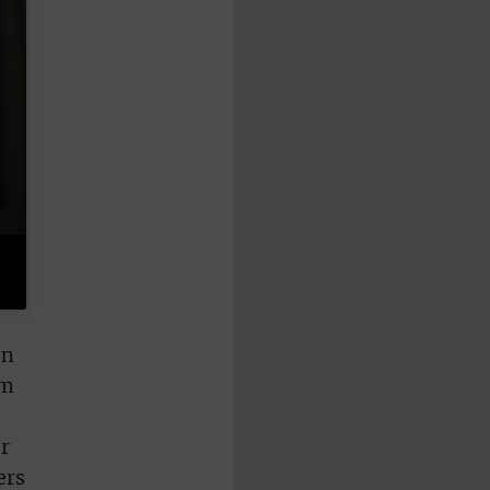
en
im
or
ers