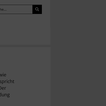
wie
spricht
Der
idung