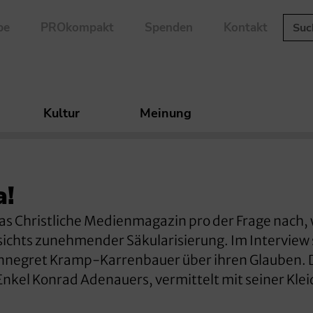
be
PROkompakt
Spenden
Kontakt
Kultur
Meinung
a!
das Christliche Medienmagazin pro der Frage nach, 
ichts zunehmender Säkularisierung. Im Interview 
negret Kramp-Karrenbauer über ihren Glauben. 
el Konrad Adenauers, vermittelt mit seiner Kle