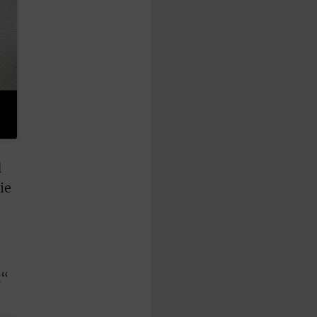
d
ie
t“