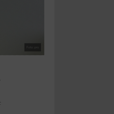
Foto: pro
?
r