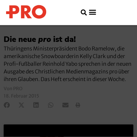
Die neue
pro
ist da!
Thüringens Ministerpräsident Bodo Ramelow, die
amerikanische Snowboarderin Kelly Clark und der
Profi-Fußballer Reinhold Yabo sprechen in der neuen
Ausgabe des Christlichen Medienmagazins pro über
ihren Glauben. Das Heft erscheint in dieser Woche.
Von PRO
18. Februar 2015