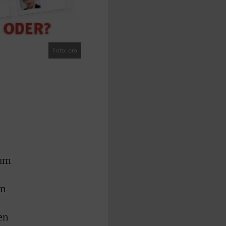
Foto: pro
zum
en
en