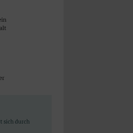
ein
alt
er
rt sich durch