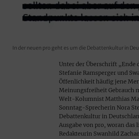
In der neuen pro geht es um die Debattenkultur in De
Unter der Überschrift „Ende 
Stefanie Ramsperger und Swa
Öffenlichkeit häufig jene Me
Meinungsfreiheit Gebrauch ma
Welt-Kolumnist Matthias Mat
Sonntag-Sprecherin Nora Ste
Debattenkultur in Deutschland
Ausgabe von pro, woran das li
Redakteurin Swanhild Zachari