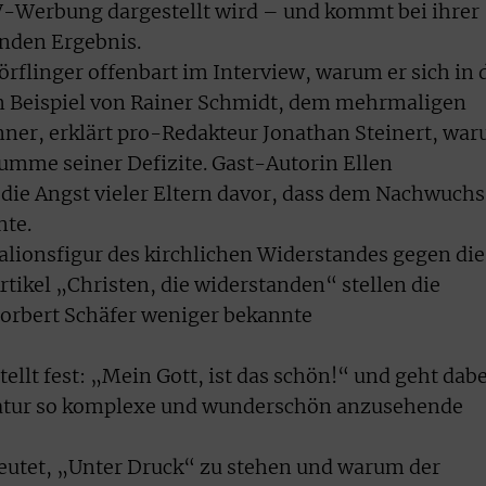
V-Werbung dargestellt wird – und kommt bei ihrer
nden Ergebnis.
flinger offenbart im Interview, warum er sich in 
Am Beispiel von Rainer Schmidt, dem mehrmaligen
er, erklärt pro-Redakteur Jonathan Steinert, wa
Summe seiner Defizite. Gast-Autorin Ellen
die Angst vieler Eltern davor, dass dem Nachwuchs
nte.
Galionsfigur des kirchlichen Widerstandes gegen die
rtikel „Christen, die widerstanden“ stellen die
orbert Schäfer weniger bekannte
llt fest: „Mein Gott, ist das schön!“ und geht dabe
Natur so komplexe und wunderschön anzusehende
deutet, „Unter Druck“ zu stehen und warum der