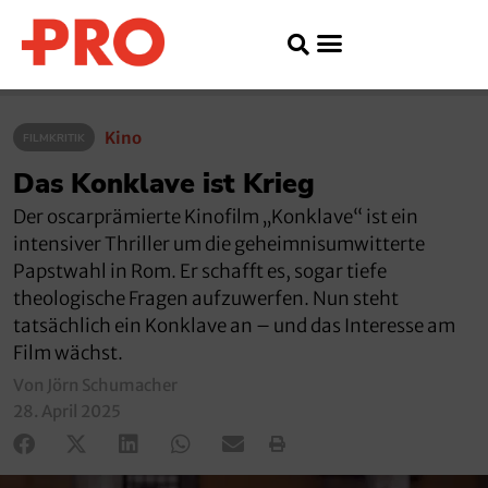
Kino
FILMKRITIK
Das Konklave ist Krieg
Der oscarprämierte Kinofilm „Konklave“ ist ein
intensiver Thriller um die geheimnisumwitterte
Papstwahl in Rom. Er schafft es, sogar tiefe
theologische Fragen aufzuwerfen. Nun steht
tatsächlich ein Konklave an – und das Interesse am
Film wächst.
Von Jörn Schumacher
28. April 2025