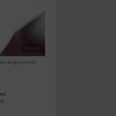
Foto: privat
eier ausgezeichnet
sei
ch