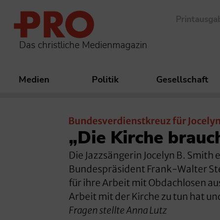
Printausga
Das christliche Medienmagazin
Medien
Politik
Gesellschaft
Bundesverdienstkreuz für Jocelyn
„Die Kirche brauc
Die Jazzsängerin Jocelyn B. Smith
Bundespräsident Frank-Walter Stei
für ihre Arbeit mit Obdachlosen au
Arbeit mit der Kirche zu tun hat 
Fragen stellte Anna Lutz