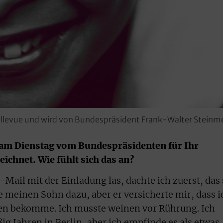
Bellevue und wird von Bundespräsident Frank-Walter Steinm
 am Dienstag vom Bundespräsidenten für Ihr
ichnet. Wie fühlt sich das an?
E-Mail mit der Einladung las, dachte ich zuerst, das 
e meinen Sohn dazu, aber er versicherte mir, dass i
den bekomme. Ich musste weinen vor Rührung. Ich
ßig Jahren in Berlin, aber ich empfinde es als etwas