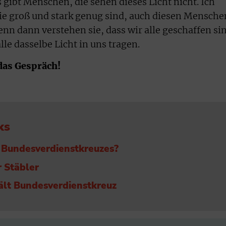
 gibt Menschen, die sehen dieses Licht nicht. Ich
ie groß und stark genug sind, auch diesen Mensche
Denn dann verstehen sie, dass wir alle geschaffen si
alle dasselbe Licht in uns tragen.
 das Gespräch!
ks
 Bundesverdienstkreuzes?
 Stäbler
ält Bundesverdienstkreuz