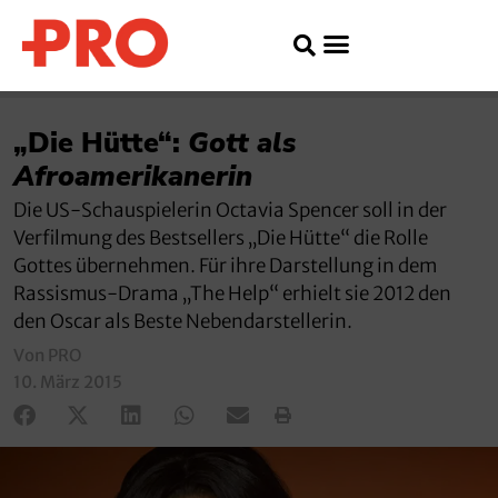
„Die Hütte“:
Gott als
Afroamerikanerin
Die US-Schauspielerin Octavia Spencer soll in der
Verfilmung des Bestsellers „Die Hütte“ die Rolle
Gottes übernehmen. Für ihre Darstellung in dem
Rassismus-Drama „The Help“ erhielt sie 2012 den
den Oscar als Beste Nebendarstellerin.
Von PRO
10. März 2015