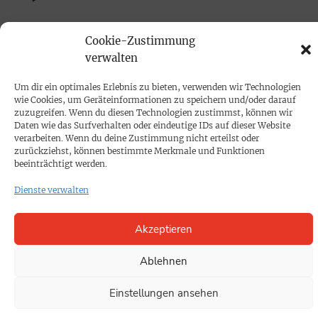
PRINTAUSGABE
Cookie-Zustimmung
verwalten
Mediadaten
Um dir ein optimales Erlebnis zu bieten, verwenden wir Technologien
PROKOMPAKT
wie Cookies, um Geräteinformationen zu speichern und/oder darauf
zuzugreifen. Wenn du diesen Technologien zustimmst, können wir
Impressum
Daten wie das Surfverhalten oder eindeutige IDs auf dieser Website
verarbeiten. Wenn du deine Zustimmung nicht erteilst oder
zurückziehst, können bestimmte Merkmale und Funktionen
SPENDEN
beeinträchtigt werden.
Datenschutz
Dienste verwalten
KONTAKT
Akzeptieren
Cookie-Richtlinie
Ablehnen
Einstellungen ansehen