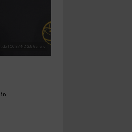
lickr
|
CC BY-ND 2.5 Generic
 in
l