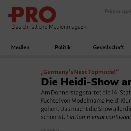
Printausga
Das christliche Medienmagazin
Medien
Politik
Gesellschaft
„Germany's Next Topmodel“
Die Heidi-Show 
Am Donnerstag startet die 14. Sta
Fuchtel von Modelmama Heidi Klum.
gehen. Das macht die Show allerdi
schon ist.
Ein Kommentar von Swanhi
Von PRO