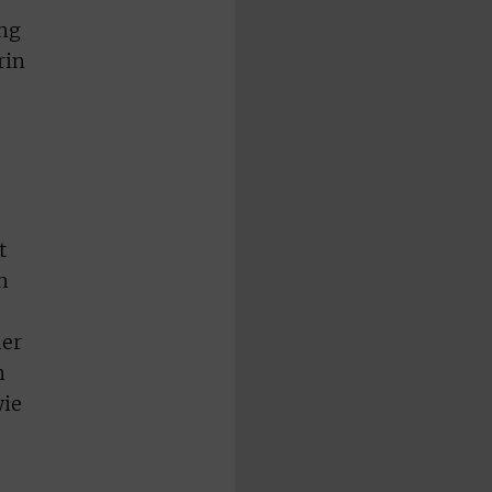
ang
rin
t
h
her
n
wie