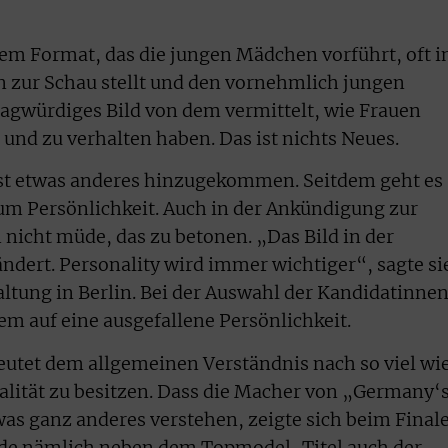
n dem Format, das die jungen Mädchen vorführt, oft i
 zur Schau stellt und den vornehmlich jungen
ragwürdiges Bild von dem vermittelt, wie Frauen
und zu verhalten haben. Das ist nichts Neues.
l ist etwas anderes hinzugekommen. Seitdem geht es
um Persönlichkeit. Auch in der Ankündigung zur
nicht müde, das zu betonen. „Das Bild in der
ndert. Personality wird immer wichtiger“, sagte si
altung in Berlin. Bei der Auswahl der Kandidatinne
em auf eine ausgefallene Persönlichkeit.
eutet dem allgemeinen Verständnis nach so viel wi
alität zu besitzen. Dass die Macher von „Germany‘
s ganz anderes verstehen, zeigte sich beim Final
rde nämlich neben dem Topmodel-Titel auch der