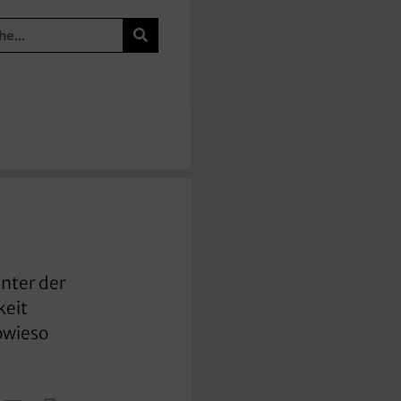
nter der
keit
owieso