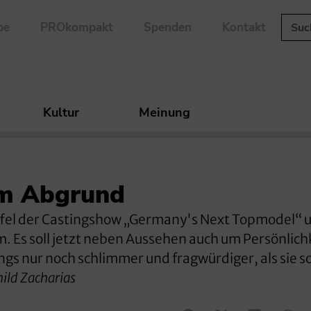
be
PROkompakt
Spenden
Kontakt
Kultur
Meinung
am Abgrund
ffel der Castingshow „Germany's Next Topmodel“ u
 Es soll jetzt neben Aussehen auch um Persönlich
ngs nur noch schlimmer und fragwürdiger, als sie s
ld Zacharias