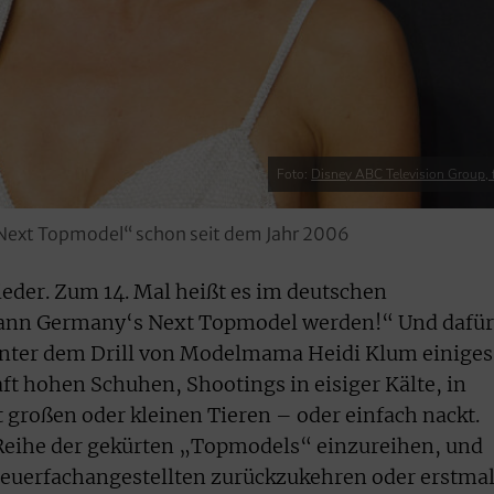
Foto:
Disney ABC Television Group, f
 Next Topmodel“ schon seit dem Jahr 2006
eder. Zum 14. Mal heißt es im deutschen
kann Germany‘s Next Topmodel werden!“ Und dafür
nter dem Drill von Modelmama Heidi Klum einiges
ft hohen Schuhen, Shootings in eisiger Kälte, in
großen oder kleinen Tieren – oder einfach nackt.
 Reihe der gekürten „Topmodels“ einzureihen, und
teuerfachangestellten zurückzukehren oder erstma