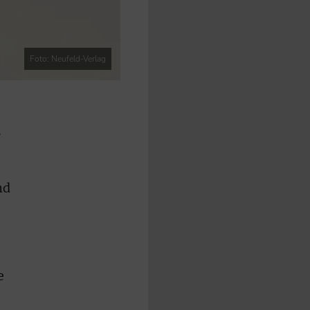
Foto: Neufeld-Verlag
,
nd
e