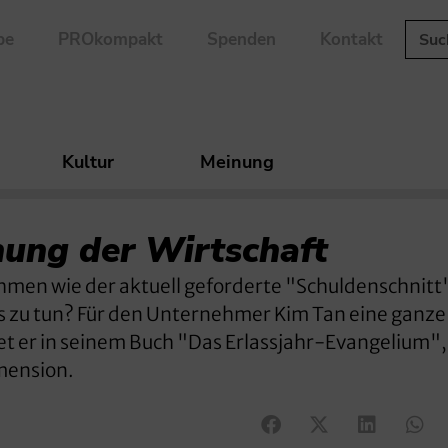
be
PROkompakt
Spenden
Kontakt
Kultur
Meinung
nung der Wirtschaft
men wie der aktuell geforderte "Schuldenschnitt"
s zu tun? Für den Unternehmer Kim Tan eine ganz
et er in seinem Buch "Das Erlassjahr-Evangelium"
imension.