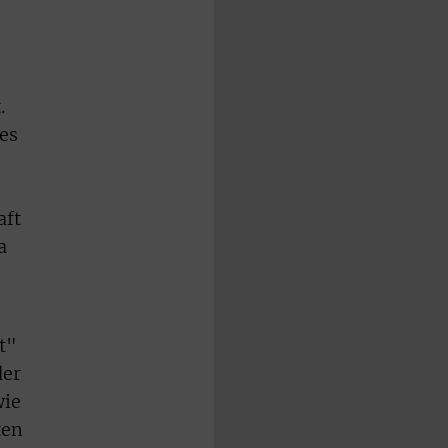
.
es
aft
a
t"
der
wie
ten