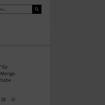
 für
e Menge.
, habe