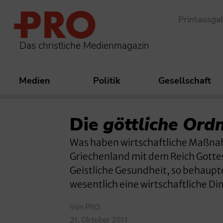
Printausga
Das christliche Medienmagazin
Medien
Politik
Gesellschaft
Die
göttliche Ord
Was haben wirtschaftliche Maßnah
Griechenland mit dem Reich Gotte
Geistliche Gesundheit, so behaupt
wesentlich eine wirtschaftliche D
Von PRO
21. Oktober 2011