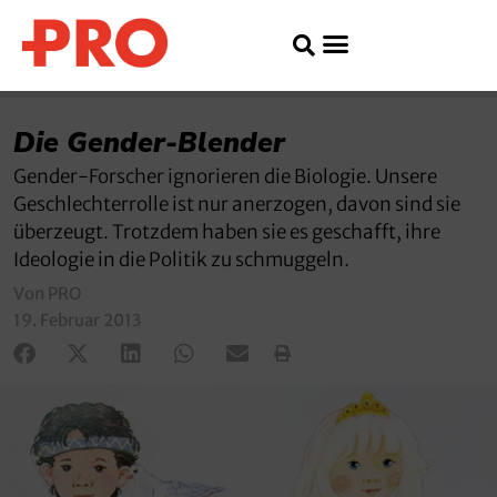
Die Gender-Blender
Gender-Forscher ignorieren die Biologie. Unsere
Geschlechterrolle ist nur anerzogen, davon sind sie
überzeugt. Trotzdem haben sie es geschafft, ihre
Ideologie in die Politik zu schmuggeln.
Von PRO
19. Februar 2013