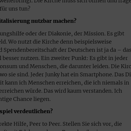
weiterbringt. Die Kirche muss sich öffnen und frag
für uns tun?
gitalisierung nutzbar machen?
ngshilfe oder der Diakonie, der Mission. Es gibt
eld. Wo nutzt die Kirche denn beispielsweise
 Spendenbereitschaft der Deutschen ist ja da – da
 besser nutzen. Ein zweiter Punkt: Es gibt in jeder
onsum und Menschen, die darunter leiden. Die Kir
o sie sind. Jeder Junky hat ein Smartphone. Das D
t kann ich Menschen erreichen, die ich niemals in
 erreichen würde. Das wird kaum verstanden. Ich
htige Chance liegen.
spiel verdeutlichen?
ekte Hilfe, Peer to Peer. Stellen Sie sich vor, die