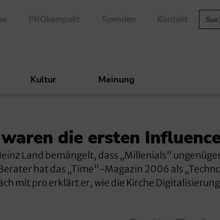
be
PROkompakt
Spenden
Kontakt
Kultur
Meinung
 waren die ersten Influenc
Heinz Land bemängelt, dass „Millenials" ungenüge
 Berater hat das „Time"-Magazin 2006 als „Techn
h mit pro erklärt er, wie die Kirche Digitalisierun