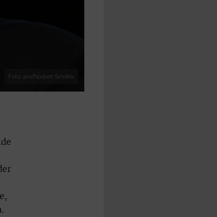
Foto: pro/Norbert Schäfer
nde
der
e,
.