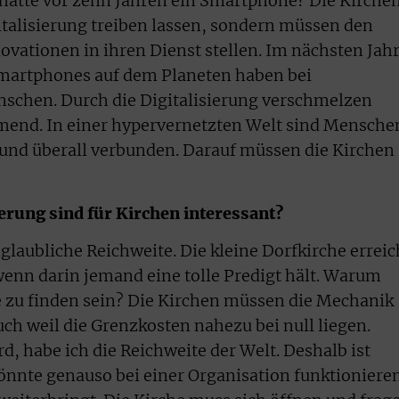
 hatte vor zehn Jahren ein Smartphone? Die Kirche
gitalisierung treiben lassen, sondern müssen den
ovationen in ihren Dienst stellen. Im nächsten Jah
Smartphones auf dem Planeten haben bei
nschen. Durch die Digitalisierung verschmelzen
mend. In einer hypervernetzten Welt sind Mensche
nd überall verbunden. Darauf müssen die Kirchen
ierung sind für Kirchen interessant?
nglaubliche Reichweite. Die kleine Dorfkirche erreic
wenn darin jemand eine tolle Predigt hält. Warum
ne zu finden sein? Die Kirchen müssen die Mechanik
uch weil die Grenzkosten nahezu bei null liegen.
, habe ich die Reichweite der Welt. Deshalb ist
önnte genauso bei einer Organisation funktioniere