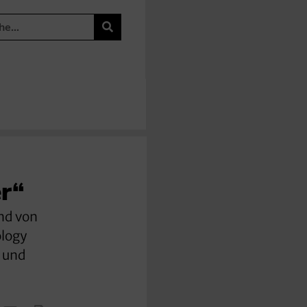
er“
nd von
ology
g und