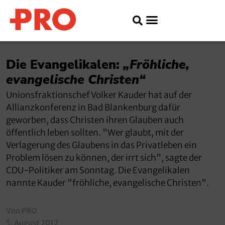
Die Evangelikalen:
„Fröhliche,
evangelische Christen“
Unionsfraktionschef Volker Kauder hat auf der
Allianzkonferenz in Bad Blankenburg dafür
geworben, dass Christen ihren Glauben auch
öffentlich leben sollten. "Wer glaubt, mit der
Verlagerung des Glaubens in das Privatleben ein
Problem lösen zu können, der irrt sich", sagte der
CDU-Politiker am Sonntag. Die Evangelikalen
nannte Kauder "fröhliche, evangelische Christen".
Von PRO
5. August 2012