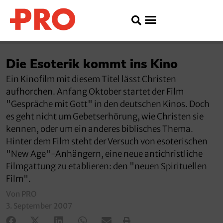
Die Esoterik kommt ins Kino
Ein Kinofilm mit diesem Titel lässt Christen
aufhorchen. Anfang Oktober startet der Film
"Gespräche mit Gott" in den deutschen Kinos. Doch
es geht nicht um Gebetserhörung, wie Christen sie
kennen, oder um ein anderes biblisches Thema.
Hinter dem Film steht der Versuch von esoterischen
"New Age"-Anhängern, eine neue antichristliche
Filmgattung zu etablieren: den "neuen Spirituellen
Film".
Von PRO
3. September 2007