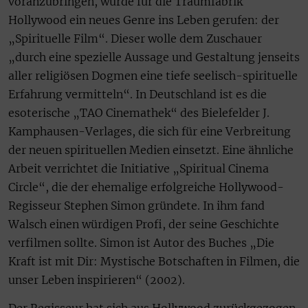
voranzubringen, wurde für die Traumfabrik
Hollywood ein neues Genre ins Leben gerufen: der
„Spirituelle Film“. Dieser wolle dem Zuschauer
„durch eine spezielle Aussage und Gestaltung jenseits
aller religiösen Dogmen eine tiefe seelisch-spirituelle
Erfahrung vermitteln“. In Deutschland ist es die
esoterische „TAO Cinemathek“ des Bielefelder J.
Kamphausen-Verlages, die sich für eine Verbreitung
der neuen spirituellen Medien einsetzt. Eine ähnliche
Arbeit verrichtet die Initiative „Spiritual Cinema
Circle“, die der ehemalige erfolgreiche Hollywood-
Regisseur Stephen Simon gründete. In ihm fand
Walsch einen würdigen Profi, der seine Geschichte
verfilmen sollte. Simon ist Autor des Buches „Die
Kraft ist mit Dir: Mystische Botschaften in Filmen, die
unser Leben inspirieren“ (2002).
Der Regisseur hat sich aus Hollywood zurückgezogen