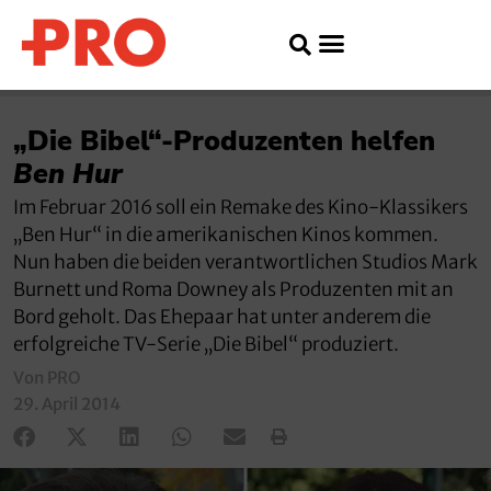
„Die Bibel“-Produzenten helfen
Ben Hur
Im Februar 2016 soll ein Remake des Kino-Klassikers
„Ben Hur“ in die amerikanischen Kinos kommen.
Nun haben die beiden verantwortlichen Studios Mark
Burnett und Roma Downey als Produzenten mit an
Bord geholt. Das Ehepaar hat unter anderem die
erfolgreiche TV-Serie „Die Bibel“ produziert.
Von PRO
29. April 2014